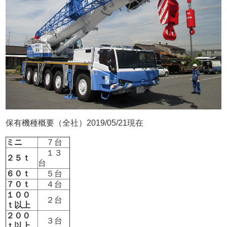
保有機種概要（全社）2019/05/21現在
ミニ
７台
１３
２５ｔ
台
６０ｔ
５台
７０ｔ
４台
１００
２台
ｔ以上
２００
３台
ｔ以上